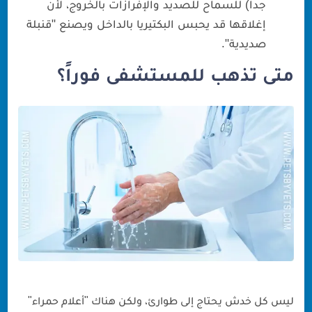
جدا) للسماح للصديد والإفرازات بالخروج، لأن
إغلاقها قد يحبس البكتيريا بالداخل ويصنع "قنبلة
صديدية".
متى تذهب للمستشفى فوراً؟
ليس كل خدش يحتاج إلى طوارئ، ولكن هناك "أعلام حمراء"