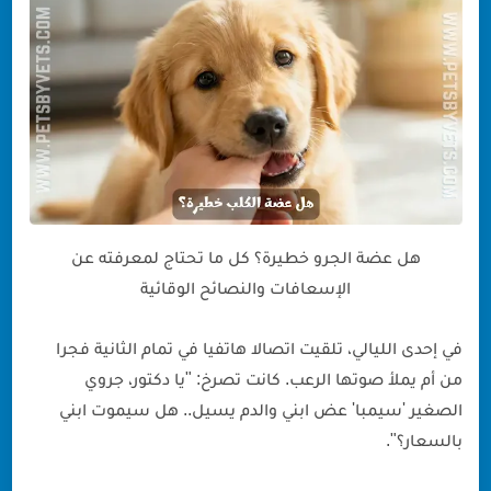
1. السعار (Rabies): الرعب الأكبر
2. التيتانوس: العدو المنسي
3. العدوى البكتيرية (الباستوريلا)
الإسعافات الأولية لعضة الكلب (قاعدة الـ 15 دقيقة)
متى تذهب للمستشفى فوراً؟
لماذا يعض الجرو؟ (عضة اللعب vs الشراسة)
رأي الطبيب البيطري: رسالة من د. جارحي
هل عضة الجرو خطيرة؟ كل ما تحتاج لمعرفته عن
الإسعافات والنصائح الوقائية
في إحدى الليالي، تلقيت اتصالا هاتفيا في تمام الثانية فجرا
من أم يملأ صوتها الرعب. كانت تصرخ: "يا دكتور، جروي
الصغير 'سيمبا' عض ابني والدم يسيل.. هل سيموت ابني
بالسعار؟".