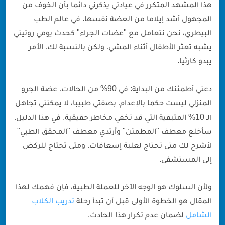
هذا المشهد المتكرر في عيادتي يذكرني دائما بأن الخوف من
المجهول أشد إيلاما من العضة نفسها. في عالم الطب
البيطري، نحن نتعامل مع "عضات الجراء" كحدث يومي روتيني
يشبه تعثر الأطفال أثناء المشي، ولكن بالنسبة لك، الأمر
يبدو كارثيا.
دعني أطمئنك من البداية: في 90% من الحالات، عضة الجرو
المنزلي ليست حكما بالإعدام، بصفتي طبيبا، لا يمكنني تجاهل
الـ 10% المتبقية التي قد تخفي مخاطر حقيقية. في هذا الدليل،
سأخلع معطف "المطمئن" وأرتدي معطف "المحقق الطبي"
لأشرح لك متى تحتاج لعلبة إسعافات، ومتى تحتاج للركض
إلى المستشفى.
ولأن السلوك هو الوجه الآخر للعملة الطبية، فإن فهمك لهذا
المقال هو الخطوة الأولى قبل أن تبدأ رحلة
تدريب الكلاب
الشامل
لضمان عدم تكرار هذا الحادث.