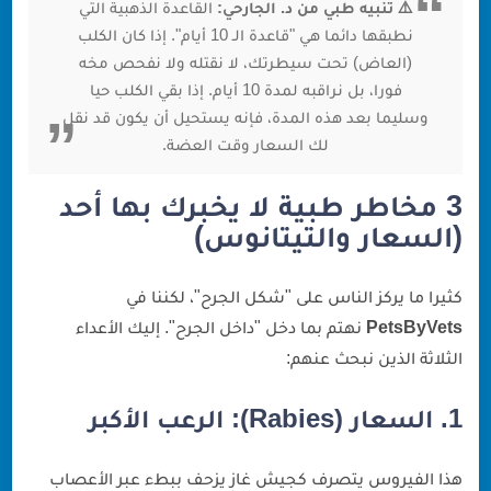
⚠️ تنبيه طبي من د. الجارحي:
القاعدة الذهبية التي
نطبقها دائما هي "قاعدة الـ 10 أيام". إذا كان الكلب
(العاض) تحت سيطرتك، لا نقتله ولا نفحص مخه
فورا، بل نراقبه لمدة 10 أيام. إذا بقي الكلب حيا
وسليما بعد هذه المدة، فإنه يستحيل أن يكون قد نقل
لك السعار وقت العضة.
3 مخاطر طبية لا يخبرك بها أحد
(السعار والتيتانوس)
كثيرا ما يركز الناس على "شكل الجرح"، لكننا في
PetsByVets
نهتم بما دخل "داخل الجرح". إليك الأعداء
الثلاثة الذين نبحث عنهم:
1. السعار (Rabies): الرعب الأكبر
هذا الفيروس يتصرف كجيش غازٍ يزحف ببطء عبر الأعصاب