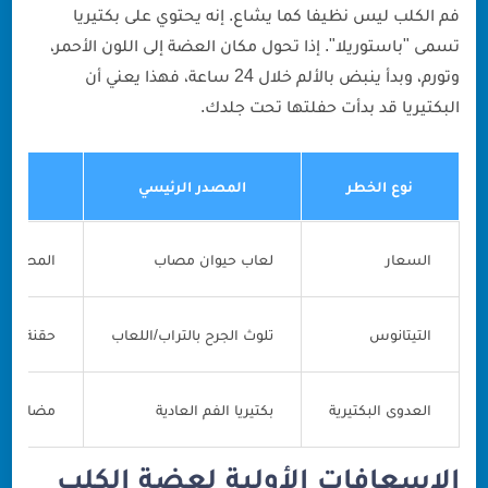
فم الكلب ليس نظيفا كما يشاع. إنه يحتوي على بكتيريا
تسمى "باستوريلا". إذا تحول مكان العضة إلى اللون الأحمر،
وتورم، وبدأ ينبض بالألم خلال 24 ساعة، فهذا يعني أن
البكتيريا قد بدأت حفلتها تحت جلدك.
نوع الخطر
المصدر الرئيسي
ا
السعار
لعاب حيوان مصاب
المصل فو
التيتانوس
تلوث الجرح بالتراب/اللعاب
حقنة تيتانوس
العدوى البكتيرية
بكتيريا الفم العادية
مضاد حيو
الإسعافات الأولية لعضة الكلب