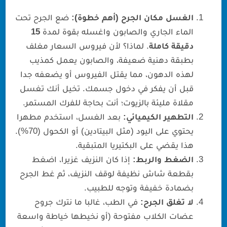
الغسل مكان الجرح (أهم خطوة):
ضع الجرح تحت
الماء الجاري والصابون واغسله بقوة لمدة
15
دقيقة كاملة
. لماذا؟ لأن فيروس السعار مغلف
بطبقة دهنية ضعيفة، والصابون يعمل كمذيب
لهذه الدهون، مما يقتل الفيروس أو يضعفه جدا
قبل أن يفكر في دخول جسمك. تخيل أنك تغسل
مقلاة مليئة بالزيوت؛ أنت بحاجة للفرك المستمر.
التطهير الكيميائي:
بعد الغسل، استخدم مطهرا
يحتوي على اليود (مثل البيتادين) أو الكحول (70%).
هذا يقضي على البكتيريا المتبقية.
الضغط والربط:
إذا كان النزيف غزيرا، اضغط
بقطعة شاش نظيفة لوقف النزيف، ثم غط الجرح
بضمادة خفيفة وتوجه للطبيب.
لا تغلق الجرح:
في الطب، غالبا ما نترك جروح
عضات الكلاب مفتوحة (أو نخيطها خياطة واسعة