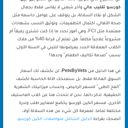
كورسو تقليب عالي
وآخر شعبي لا يقاس فقط بجمال
الشكل أو نقاء السلالة، بل يتوقف على عوامل حاسمة مثل
صحة الأهالي، اكتمال التطعيمات، وتوثيق النسب بشهادات
معتمدة مثل FCI، وهي أمور تحدد ما إذا كنت تشتري رفيقاً أم
مشروعاً علاجياً مكلفاً. هل تعلم أن قرابة 40% من ملاك
الكلاب العملاقة الجدد يعرضونها للتبني في السنة الأولى
بسبب "صدمة تكاليف الطعام" وحدها؟
في هذا الدليل من
PetsByVets
، لن نكشف لك أسعار
السوق العادلة فقط، بل سنمنحك الآلة الحاسبة لكشف
"الفخ الطبي" للسعر الرخيص، وحساب ميزانيتك الشهرية
الحقيقية. تذكر دائما، نحن لا نتحدث هنا عن كلاب الماستيف
الأخرى، فسعر الكين كورسو يخضع لمعايير طلب وندرة
مختلفة تماما. لمعرفة كل شيء عن هذه السلالة أولا،
أنصحك بقراءة
الدليل الشامل لمواصفات الكين كورسو
.