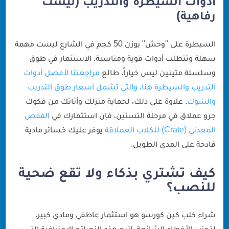
أدوات السيطرة والتدريب (ليست
رفاهية)
السيطرة على "وحش" بوزن 50 كجم في الشارع ليست مهمة
سهلة وتتطلب أدوات قوية ومناسبة. الاستثمار في طوق
وسلسلة متينين ليس خياراً. طالع
مراجعتنا لأفضل أدوات
التدريب والسيطرة هنا، والتي تشمل أسعار طوق التدريب
والشوك
. علاوة على ذلك، لحماية منزلك وأثاثك من فكوك
جرو عملاق في مرحلة التسنين، فإن استثمارك في
القفص
المعدني (Crate) للكلاب العملاقة
يوفر عليك خسائر مادية
فادحة على المدى الطويل.
كيف تشتري بذكاء ولا تقع ضحية
للنصب؟
شراء كلب كين كورسو هو استثمار عاطفي ومادي كبير.
لتجنب الأخطاء الشائعة، اتبع هذه النصائح الاحترافية التي