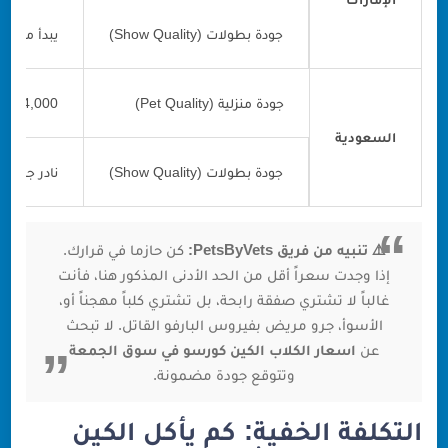
جودة بطولات (Show Quality)
يبدأ من 128,000 درهم إماراتي
جودة منزلية (Pet Quality)
4,000 - 7,000 ريال سعودي
السعودية
جودة بطولات (Show Quality)
نادر جداً، الأسع
⚠️ تنبيه من فريق PetsByVets:
كن حازما في قرارك.
إذا وجدت سعراً أقل من الحد الأدنى المذكور هنا، فأنت
غالباً لا تشتري صفقة رابحة، بل تشتري كلباً مهجناً أو،
الأسوأ، جرو مريض بفيروس البارفو القاتل. لا تبحث
عن
اسعار الكلاب الكين كورسو في سوق الجمعة
وتتوقع جودة مضمونة.
التكلفة الخفية: كم يأكل الكين