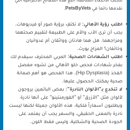
نقدمها دائما في
PetsByVets
.
اطلب رؤية الأهالي:
لا تكتفِ برؤية صور أو فيديوهات.
يجب أن ترى الأب والأم على الطبيعة لتقييم صحتهما
ومزاجهما. هل هما هادئان وواثقان أم عدوانيان
وخائفان؟ المزاج يورث.
اطلب الشهادات الصحية:
المربي المحترف سيقدم لك
بفخر شهادات فحص خلو الأهالي من تشوه مفصل
الفخذ (Hip Dysplasia). هذا الفحص هو أهم ضمانة
صحية يمكنك الحصول عليها.
لا تنخدع بـ"الألوان النادرة":
بعض البائعين يروجون
لألوان مثل "الأزرق" أو "الفورمنتينو" على أنها نادرة
ويطلبون أسعاراً فلكية. هذه الألوان جميلة لكنها ليست
نادرة بالمعنى الحقيقي، والسعر يجب أن يعتمد على
الجودة الصحية والشكلية، وليس فقط اللون.