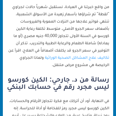
من واقع خبرتنا في العيادة، نستقبل شهرياً حالات لجراوي
"لقطة" تم شراؤها بأسعار زهيدة من الأسواق الشعبية،
تنتهي فواتير علاجها من النزلات المعوية والفيروسات
بأضعاف سعر الجرو الأصلي. متوسط تكلفة رعاية الكين
كورسو في السنة الأولى تتجاوز 40,000 جنيه مصري (أو ما
يعادله) شاملة الطعام والرعاية الطبية والتدريب. تذكر أن
التوفير في سعر الجرو قد يكلفك أضعافاً في العلاج، اقرأ عن
تكاليف علاج المشاكل الصحية الوراثية
ولماذا الجراوي
الرخيصة هي مشروع مرض متنقل.
رسالة من د. جارحي: الكين كورسو
ليس مجرد رقم في حسابك البنكي
في النهاية، أود أن أتركك مع فكرة تتجاوز الأرقام والحسابات.
الكين كورسو ليس مجرد رمز للفخامة أو أداة للحراسة. إنه
روح نبيلة، وتاريخ عريق من الولاء والشجاعة يسير على أربع