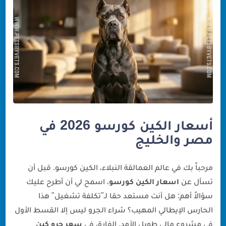
جدول أسعار الكين كورسو 2026 (مصر والسعودية
والإمارات)
الفئة الاقتصادية (Pet Quality): ما تتوقعه ولماذا هي
أرخص
فئة العروض والبطولات (Show Quality/Champion
Line): أسعار النخبة
التكلفة الخفية: كم يأكل الكين كورسو في الشهر؟
تجهيزات الاستقبال والفواتير البيطرية الأولى
أسعار الكين كورسو 2026 في
التطعيمات الإجبارية والوقاية من الحشرات (البراغيث
مصر والخليج
والقراد)
أدوات السيطرة والتدريب (ليست رفاهية)
مرحباً بك في عالم العمالقة النبلاء، الكين كورسو. قبل أن
كيف تشتري بذكاء ولا تقع ضحية للنصب؟
تسأل عن
اسعار الكين كورسو
، اسمح لي أن أطرح عليك
رسالة من د. جارحي: الكين كورسو ليس مجرد رقم في
سؤالاً أهم: هل أنت مستعد حقا لـ"تكلفة تشغيل" هذا
حسابك البنكي
الحارس الإيطالي المهيب؟ شراء الجرو ليس إلا القسط الأول
في مشروع مالي طويل الأمد. الفارق في
سعر جرو كين