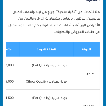
هنا نتحدث عن "نخبة النخبة". جراوٍ من آباء وأمهات أبطال
عالميين، موثقين بالكامل بشهادات FCI، وخاليين من
الأمراض الوراثية بشهادات طبية. هؤلاء هم كلاب المستقبل
في حلبات العروض والبطولات.
الدولة
الفئة / الجودة
متوسط ا
جودة منزلية (Pet Quality)
8,000 - 25,000 جنيه مصري
مصر
جودة بطولات (Show Quality)
35,000 - 150,000+ جنيه مصري
جودة منزلية (Pet Quality)
4,500 - 9,000 درهم إماراتي
الإمارات