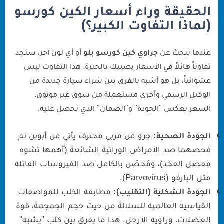
الحقيقة وراء أسعار الكين كورسو
(لماذا التفاوت الكبير؟)
عندما تبحث عن
جراوي كين كورسو بلو
أو أي لون آخر، ستجد
تفاوتاً هائلاً في الأسعار يصيبك بالحيرة. هذا التفاوت ليس
عشوائياً، بل هو أشبه بالفرق بين شراء سيارة جديدة من
الوكيل الرسمي وأخرى مستعملة من سوق غير موثوق.
السعر يعكس "الجودة" و"الضمان" الذي تحصل عليه.
الجودة الصحية:
جرو من مربي محترف يأتي من أبوين تم
فحصهما ضد الأمراض الوراثية الشائعة (أهمها تشوه
مفصل الفخذ)، ومُحصّن بالكامل ضد الفيروسات القاتلة
مثل البارفو (Parvovirus).
الجودة الشكلية (التقليب):
مطابقة الكلب للمواصفات
القياسية العالمية للسلالة من حيث حجم الجمجمة، قوة
العضلات، وزاوية الأرجل. هذا ما يفرق بين كلب "يشبه"