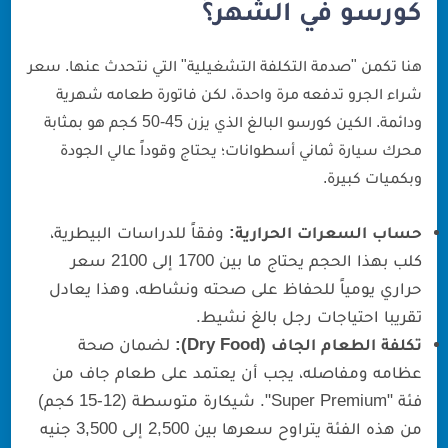
كورسو في الشهر؟
هنا تكمن "صدمة التكلفة التشغيلية" التي نتحدث عنها. سعر
شراء الجرو تدفعه مرة واحدة، لكن فاتورة طعامه شهرية
ودائمة. الكين كورسو البالغ الذي يزن 45-50 كجم هو بمثابة
محرك سيارة ثماني أسطوانات؛ يحتاج وقوداً عالي الجودة
وبكميات كبيرة.
حساب السعرات الحرارية:
وفقاً للدراسات البيطرية،
كلب بهذا الحجم يحتاج ما بين 1700 إلى 2100 سعر
حراري يومياً للحفاظ على صحته ونشاطه، وهذا يعادل
تقريبا احتياجات رجل بالغ نشيط.
تكلفة الطعام الجاف (Dry Food):
لضمان صحة
عظامه ومفاصله، يجب أن يعتمد على طعام جاف من
فئة "Super Premium". شيكارة متوسطة (12-15 كجم)
من هذه الفئة يتراوح سعرها بين 2,500 إلى 3,500 جنيه