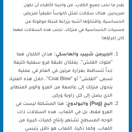
بقدر ما نحب جميع الكلاب، من واجبنا كأطباء أن نكون
صريحين. هناك سلالات تمثل كابوساً حقيقياً لمريض
الحساسية، واقتناؤها أشبه بزراعة قنبلة موقوتة من
مسببات الحساسية في منزلك. تجنب هذه السلالات مهما
كان إغراؤها:
الجيرمن شيبرد والهاسكي:
هذان الكلبان هما
"ملوك القلش". يملكان طبقة فرو سفلية كثيفة
جداً تتساقط بغزارة مرتين في العام في عملية
تسمى "القلش" أو "Coat Blow". خلال هذه الفترة،
يتحول منزلك إلى عاصفة من الفرو والوبر المتطاير
الذي يصل إلى كل زاوية وركن.
البج (Pug) والبولدوج:
هنا المشكلة ليست في
الفرو فقط، بل في اللعاب. هذه السلالات ذات
الوجه المسطح تشتهر بإنتاج كميات كبيرة من
اللعاب. وكما ذكرنا، اللعاب هو ناقل رئيسي