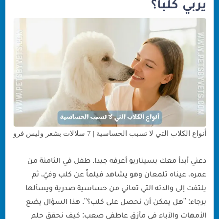
يربي كلباً؟
الآمنة)
1. البودل (Poodle)
2. المالتيز (Maltese)
3. البيشون فريز (Bichon Frise)
4. الشنوزر (Schnauzer)
5. يوركشاير تيرير (Yorkshire Terrier)
اختر حسب حجم منزلك (أصغر وأكبر كلب آمن)
أسوأ أنواع الكلاب لمرضى الحساسية (تجنبها فوراً)
هل حساسية الكلاب معدية؟
أنواع الكلاب التي لا تسبب الحساسية | 7 سلالات بشعر وليس فرو
العناية هي نصف الحل
دعني أبدأ معك بسيناريو أعرفه جيدا. طفل في الثامنة من
رسالة أخيرة من القلب
عمره، عيناه تلمعان وهو يشاهد فيلماً عن كلب وفيّ، ثم
يلتفت إلى والدته التي تعاني من حساسية صدرية ويسألها
برجاء: "هل يمكن أن نحصل على كلب؟". هذا السؤال يضع
الأمهات والآباء في مأزق عاطفي صعب: كيف نحقق حلم