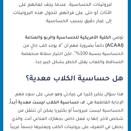
لبروتينات الحساسية. عندما يجف لعابهم على
الأثاث أو حتى على فرائهم، تتحول هذه البروتينات
إلى غبار دقيق يسبب الحساسية.
توصي
الكلية الأمريكية للحساسية والربو والمناعة
(ACAAI)
دائماً بضرورة فهم أن "لا يوجد كلب خالٍ من
الحساسية بنسبة 100%"، لكن اختيار سلالة منخفضة
التساقط واللعاب يقلل الخطر بشكل كبير جدا.
هل حساسية الكلاب معدية؟
هذا سؤال يتكرر كثيرا في عيادتي وهو مبني على سوء فهم.
الإجابة القاطعة هي:
لا، حساسية الكلاب ليست معدية أبداً.
الحساسية ليست فيروساً أو بكتيريا يمكن أن تنتقل من
شخص لآخر. إنها رد فعل خاص بجهازك المناعي أنت، والذي
يخطئ في التعرف على بروتينات الكلب ويعتبرها جسماً غريباً