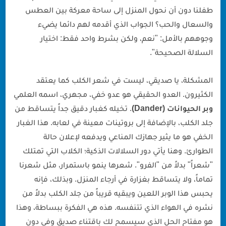
طفلنا دون أن نحول المنزل إلى ساحة معركة بين العطس
والسعال والحب؟ الجواب الذي أقدمه لهم دائما يضيء
وجوههم بالأمل: "نعم، ولكن بشرط واحد فقط: اختيار
السلالة الصحيحة".
المشكلة، يا صديقي، ليست في شعر الكلب كما يعتقد
الكثيرون. العدو الحقيقي هو عدو خفي، مجهري، اسمه العلمي
وبر الحيوانات (Dander)
. تخيله كغبار دقيق جداً يتساقط من
جلد الكلب، بالإضافة إلى بروتينات معينة في لعابه. هذا الغبار
الخفي هو ما يثير جهازك المناعي ويدفعه لإعلان حالة
الطوارئ. وهنا يأتي دور السلالات الذكية؛ الكلاب التي تمتلك
"شعراً" بدلاً من "الفرو". شعرها ينمو باستمرار، مثل شعرنا
تماماً، ولا يتساقط بغزارة في أرجاء المنزل. وبذلك، فإنه
يحبس هذا الوبر اللعين ويبقيه قريباً من جلد الكلب بدلاً من
نشره في الهواء الذي تتنفسه. هذه هي الفكرة ببساطة، وهذا
هو مفتاح الحل الذي سيسمح لك باقتناء صديق وفي دون