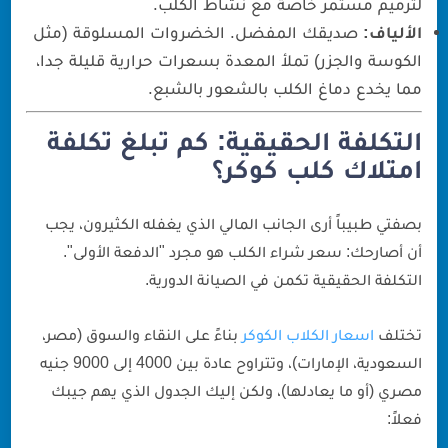
لترميم مستمر خاصة مع نشاط الكلب.
الألياف:
صديقك المفضل. الخضروات المسلوقة (مثل
الكوسة والجزر) تملأ المعدة بسعرات حرارية قليلة جدا،
مما يخدع دماغ الكلب بالشعور بالشبع.
التكلفة الحقيقية: كم تبلغ تكلفة
امتلاك كلب كوكر؟
بصفتي طبيباً أرى الجانب المالي الذي يغفله الكثيرون، يجب
أن أصارحك: سعر شراء الكلب هو مجرد "الدفعة الأولى".
التكلفة الحقيقية تكمن في الصيانة الدورية.
تختلف
اسعار الكلاب الكوكر
بناءً على النقاء والسوق (مصر،
السعودية، الإمارات)، وتتراوح عادة بين 4000 إلى 9000 جنيه
مصري (أو ما يعادلها)، ولكن إليك الجدول الذي يهم جيبك
فعلاً: