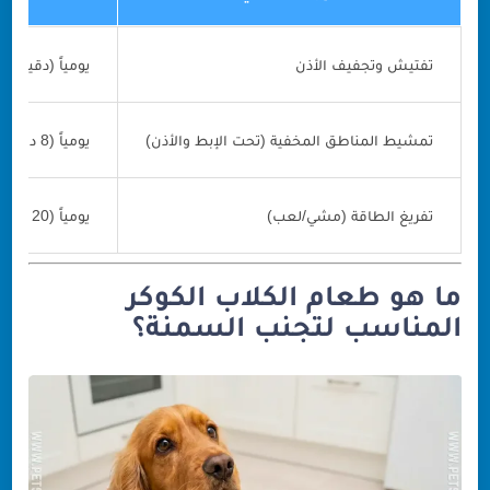
تفتيش وتجفيف الأذن
يومياً (دقيقتان
تمشيط المناطق المخفية (تحت الإبط والأذن)
يومياً (8 دقائق)
تفريغ الطاقة (مشي/لعب)
يومياً (20 دقيقة)
ما هو طعام الكلاب الكوكر
المناسب لتجنب السمنة؟