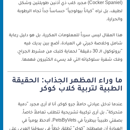
(Cocker Spaniel) مجرد كلب ذي أذنين طويلتين وشكل
لطيف، بل نراه "كياناً بيولوجياً" حساساً جداً تجاه الرطوبة
والحرارة.
هذا المقال ليس سرداً للمعلومات المكررة، بل هو دليل رعاية
شامل وخلاصة خبرتي في العيادة، أضع بين يديك فيه
"بروتوكول الـ 30 دقيقة" لحماية كلبك من مشرط الجراح،
وفك شفرة سلوكياته التي قد يسيء الكثيرون فهمها.
ما وراء المظهر الجذاب: الحقيقة
الطبية لتربية كلاب كوكر
عندما تدخل عيادتي حاملاً جرو كوكر، أنا لا أرى مجرد "دمية
متحركة"، بل أرى تركيبة تشريحية تتطلب تعاملاً خاصاً.
بصفتي طبيباً بيطرياً في PetsByVets، ألاحظ يومياً في
العيادة أن مصطلح "كوكر" يُطلق خطأً في سوقنا العربي على