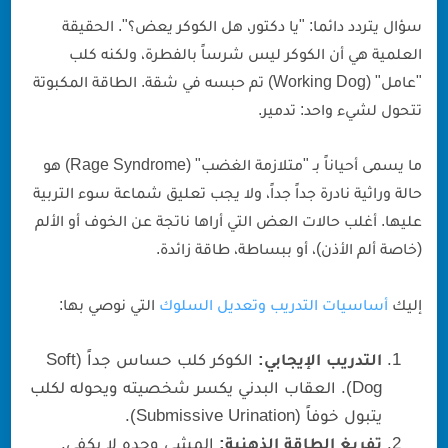
سؤال يتردد دائما: "يا دكتور، هل الكوكر يعض؟". الحقيقة
العلمية هي أن الكوكر ليس شرساً بالفطرة، ولكنه كلب
"عامل" (Working Dog) تم حبسه في شقة. الطاقة المكبوتة
تتحول لشيء واحد: تدمير.
ما يسمى أحياناً بـ "متلازمة الغضب" (Rage Syndrome) هو
حالة وراثية نادرة جداً جداً، ولا يجب تعليق شماعة سوء التربية
عليها. أغلب حالات العض التي أراها ناتجة عن الخوف أو الألم
(خاصة ألم الأذن)، أو ببساطة، طاقة زائدة.
إليك
أساسيات التدريب وتعديل السلوك
التي نوصي بها:
التدريب الإيجابي:
الكوكر كلب حساس جداً (Soft
Dog). العقاب البدني يكسر شخصيته ويحوله لكلب
يتبول خوفاً (Submissive Urination).
تفريغ الطاقة الذهنية:
المشي وحده لا يكفي.