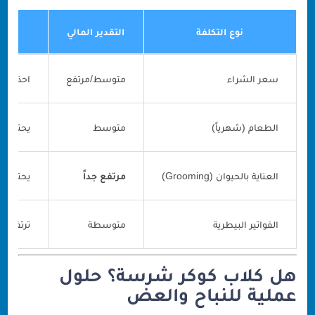
نوع التكلفة
التقدير المالي
سعر الشراء
متوسط/مرتفع
احذر من
الطعام (شهرياً)
متوسط
يحتاج نوعيات "Premium
العناية بالحيوان (Grooming)
مرتفع جداً
يحتاج حلاقة 
الفواتير البيطرية
متوسطة
ترتفع جد
هل كلاب كوكر شرسة؟ حلول
عملية للنباح والعض