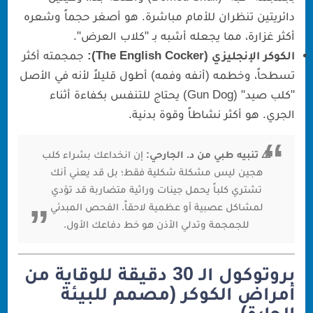
دائريتين تنظران للأمام مباشرة. هو أصغر حجماً وشعره
أكثر غزارة، مما يجعله أشبه بـ "كلاب العرض".
الكوكر الإنجليزي (The English Cocker):
جمجمته أكثر
تسطحاً، وخطمه (أنفه وفمه) أطول قليلاً لأنه في الأصل
"كلب صيد" (Gun Dog) يحتاج للتنفس بكفاءة أثناء
الجري. هو أكثر نشاطاً وقوة بدنية.
⚠️ تنبيه طبي من د. الجارحي:
إن انخداعك بشراء كلب
هجين ليس مشكلة شكلية فقط؛ بل قد يعني أنك
تشتري كلباً يحمل جينات وراثية متضاربة قد تؤدي
لمشاكل عصبية أو عظمية لاحقاً. الفحص المبدئي
للجمجمة وتدلي الأذن هو خط دفاعك الأول.
بروتوكول الـ 30 دقيقة للوقاية من
أمراض الكوكر (مصمم للبيئة
الحارة)