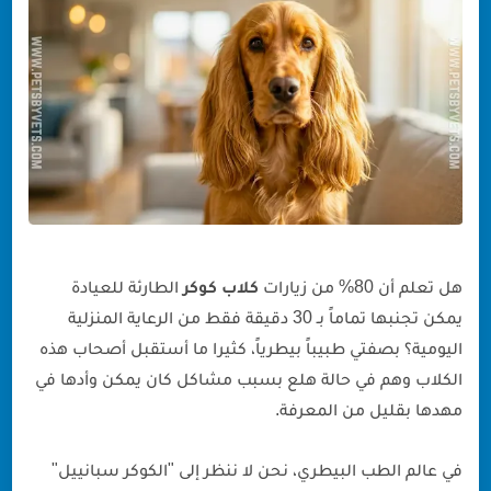
بروتوكول الـ 30 دقيقة للوقاية من أمراض الكوكر (مصمم
للبيئة الحارة)
1. معضلة الأذن: بيئة مثالية لنمو للبكتيريا
2. العناية بالفرو: الوقاية من ضربة الحرارة
ما هو طعام الكلاب الكوكر المناسب لتجنب السمنة؟
التكلفة الحقيقية: كم تبلغ تكلفة امتلاك كلب كوكر؟
هل كلاب كوكر شرسة؟ حلول عملية للنباح والعض
رسالة من د. جارحي: العهد بينك وبين الكلب الكوكر
هل تعلم أن 80% من زيارات
كلاب كوكر
الطارئة للعيادة
يمكن تجنبها تماماً بـ 30 دقيقة فقط من الرعاية المنزلية
اليومية؟ بصفتي طبيباً بيطرياً، كثيرا ما أستقبل أصحاب هذه
الكلاب وهم في حالة هلع بسبب مشاكل كان يمكن وأدها في
مهدها بقليل من المعرفة.
في عالم الطب البيطري، نحن لا ننظر إلى "الكوكر سبانييل"