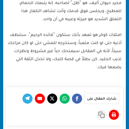
مجرد حيوان أليف، هو "ظل" لصاحبه. إنه يتبعك للحمام،
للمطبخ، ويجلس فوق قدمك وأنت تشاهد التلفاز. هذا
التعلق الشديد هو ميزته وعيبه في آن واحد.
امتلاك كوكر هو تعهد بأنك ستكون "قائده الرحيم". ستنظف
أذنيه حتى لو كنت متعباً، وستخرجه للمشي حتى لو كان مزاجك
سيئاً، لأنه في المقابل سيمنحك حباً غير مشروط ونظرات
تذيب الجليد. كن بطلاً في قصة كلبك، ولا تخذل الثقة التي
يضعها فيك.
شارك المقال على