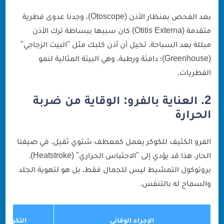
بعد الفحص بمنظار الأذن (Otoscope)، وجدنا عدوى فطرية
متقدمة (Otitis Externa) كان سببها ببساطة ترك الأذن
مبللة بعد السباحة. تخيل أن أذن كلبك مثل "البيت الزجاجي"
(Greenhouse)؛ دافئة ورطبة، وهي البيئة المثالية لنمو
الفطريات.
2. العناية بالفرو: الوقاية من ضربة
الحرارة
الفرو الكثيف للكوكر يعمل كمعطف شتوي ثقيل. في صيفنا
الحار، هذا قد يؤدي إلى "الاحتباس الحراري" (Heatstroke).
بروتوكول التمشيط ليس للجمال فقط، بل هو لتهوية الجلد
والسماح له بالتنفس.
الإجراء الوقائي
التكرار